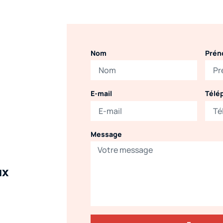
Nom
Pré
Télé
E-mail
Message
ux