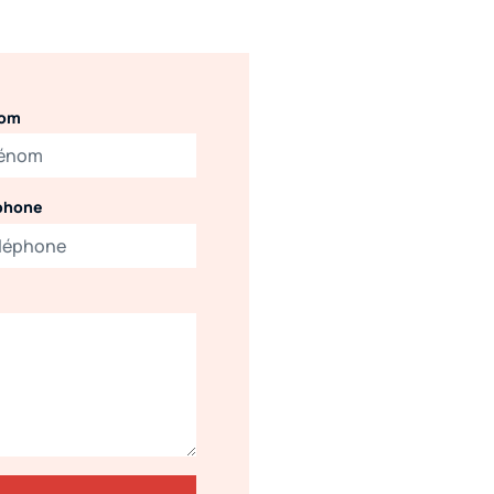
nom
phone