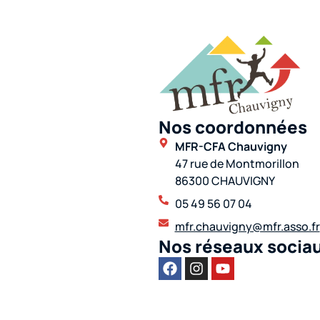
Nos coordonnées
MFR-CFA Chauvigny
47 rue de Montmorillon
86300 CHAUVIGNY
05 49 56 07 04
mfr.chauvigny@mfr.asso.fr
Nos réseaux socia