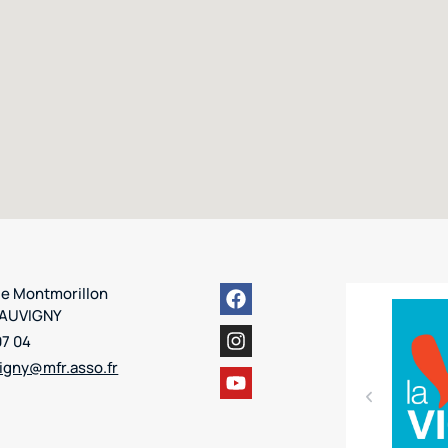
de Montmorillon
HAUVIGNY
07 04
igny@mfr.asso.fr