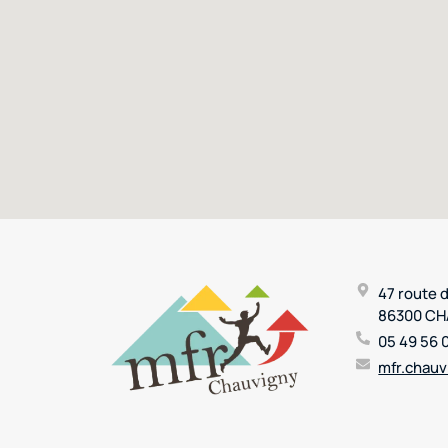
47 route 
86300 C
05 49 56 
mfr.chauv