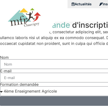
Actualités
Ins
Inscription
Faire une
demande
d'inscript
Lorem ipsum dolor sit amet, consectetur adipiscing elit, s
ullamco laboris nisi ut aliquip ex ea commodo consequat. Dui
occaecat cupidatat non proident, sunt in culpa qui officia 
Nom
E-mail
Formation demandée