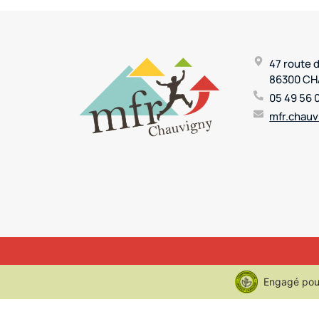
47 route 
86300 C
05 49 56 
mfr.chauv
Engagé pour