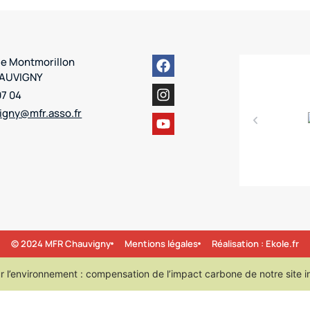
de Montmorillon
HAUVIGNY
07 04
igny@mfr.asso.fr
© 2024 MFR Chauvigny
Mentions légales
Réalisation : Ekole.fr
 l’environnement : compensation de l’impact carbone de notre site i