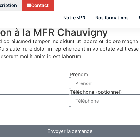
cription
Contact
Notre MFR
Nos formations
ion à la MFR Chauvigny
ed do eiusmod tempor incididunt ut labore et dolore magna 
s aute irure dolor in reprehenderit in voluptate velit esse c
deserunt mollit anim id est laborum.
Prénom
Téléphone
(optionnel)
Envoyer la demande