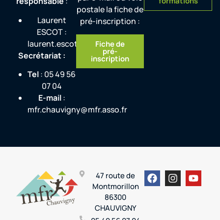
responsable
:
formations
postale la fiche de
Laurent
pré-inscription :
ESCOT :
laurent.escot@mfr.asso.fr
Fiche de
pré-
Secrétariat :
inscription
Tel
: 05 49 56
07 04
E-mail
:
mfr.chauvigny@mfr.asso.fr
47 route de
Montmorillon
86300
CHAUVIGNY