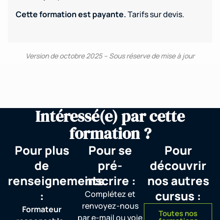
Cette formation est payante.
Tarifs sur devis.
Version de octobre 2025 – Sous réserve de mise à jour
Intéressé(e) par cette
formation ?
Pour plus
Pour se
Pour
de
pré-
découvrir
renseignements
inscrire :
nos autres
:
cursus :
Complétez et
renvoyez-nous
Formateur
Toutes nos
par e-mail ou voie