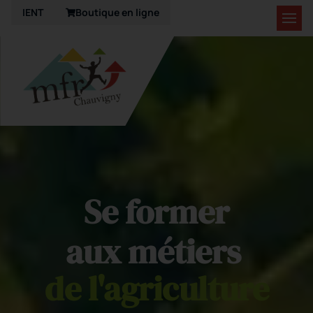
IENT
Boutique en ligne
Se
former
aux
métiers
de
l'agriculture